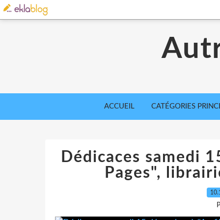
Aut
ACCUEIL
CATÉGORIES PRINC
Dédicaces samedi 15
Pages", librair
10.
P