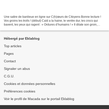
Une satire de banlieue en ligne sur C(h)œurs de Citoyens Bonne lecture !
Vos groins les trolls ! (début) Caïd a la haine, le ventre dur, les crocs qui
bavent, les yeux qui ragent : « Ordures d’humains ! » Il dilate son groin,
gronde et tempête au plus...
Hébergé par Eklablog
Top articles
Pages
Contact
Signaler un abus
C.G.U.
Cookies et données personnelles
Préférences cookies
Voir le profil de Macada sur le portail Eklablog