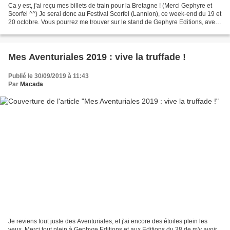
Ca y est, j'ai reçu mes billets de train pour la Bretagne ! (Merci Gephyre et
Scorfel ^^) Je serai donc au Festival Scorfel (Lannion), ce week-end du 19 et
20 octobre. Vous pourrez me trouver sur le stand de Gephyre Editions, avec
Rose-thé et gris souris...
Mes Aventuriales 2019 : vive la truffade !
Publié le 30/09/2019 à 11:43
Par
Macada
Je reviens tout juste des Aventuriales, et j'ai encore des étoiles plein les
yeux. Merci tout plein à Gephyre Editions et aux Editions du 38 de m'y avoir