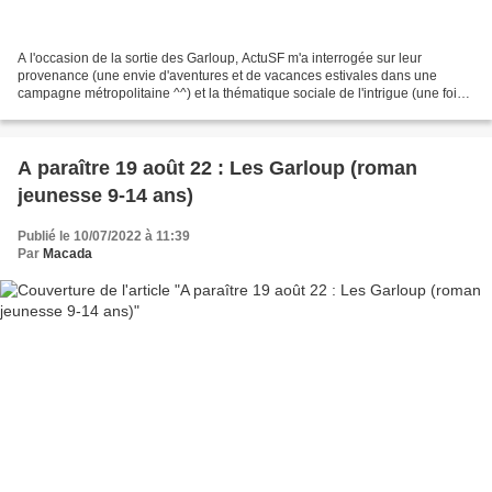
A l'occasion de la sortie des Garloup, ActuSF m'a interrogée sur leur
provenance (une envie d'aventures et de vacances estivales dans une
campagne métropolitaine ^^) et la thématique sociale de l'intrigue (une fois
de plus, celle de la (re-)construction...
A paraître 19 août 22 : Les Garloup (roman
jeunesse 9-14 ans)
Publié le 10/07/2022 à 11:39
Par
Macada