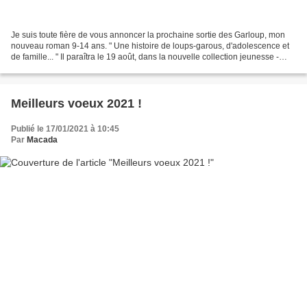
Je suis toute fière de vous annoncer la prochaine sortie des Garloup, mon
nouveau roman 9-14 ans. " Une histoire de loups-garous, d'adolescence et
de famille... " Il paraîtra le 19 août, dans la nouvelle collection jeunesse -
Quand est-ce qu'on lit ?...
Meilleurs voeux 2021 !
Publié le 17/01/2021 à 10:45
Par
Macada